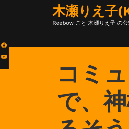
Skip
木瀬りえ子(KIS
to
content
Reebow こと 木瀬りえ子 
コミュ
で、神