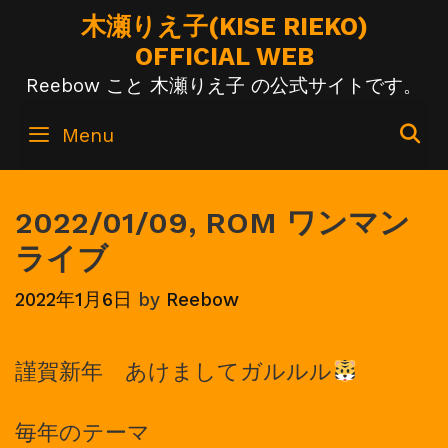
Skip
木瀬りえ子(KISE RIEKO)
to
OFFICIAL WEB
content
Reebow こと 木瀬りえ子 の公式サイトです。
S
Menu
2022/01/09, ROM ワンマン
ライブ
2022年1月6日
by
Reebow
謹賀新年 あけましてガルルル
毎年のテーマ