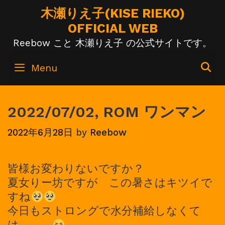
Skip
木瀬りえ子(KISE RIEKO)
to
OFFICIAL WEB
content
Reebow こと 木瀬りえ子 の公式サイトです。
S
Menu
2022/07/02, ROM ワンマン
2022年6月28日
by
Reebow
皆様お変わりないですか？
夏女りー坊ですが この暑さはキツイで
すね
今日もストロングで水分補給しなくて
は。。。