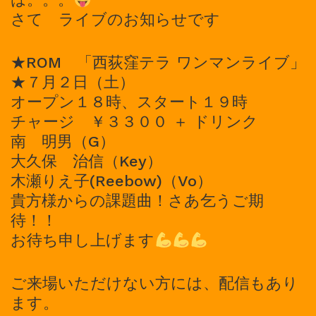
さて ライブのお知らせです
★ROM 「西荻窪テラ ワンマンライブ」
★７月２日（土）
オープン１８時、スタート１９時
チャージ ￥３３００ ＋ ドリンク
南 明男（G）
大久保 治信（Key）
木瀬りえ子(Reebow)（Vo）
貴方様からの課題曲！さあ乞うご期
待！！
お待ち申し上げます
ご来場いただけない方には、配信もあり
ます。