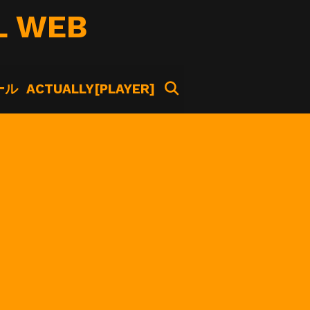
L WEB
SEARCH
ール
ACTUALLY[PLAYER]