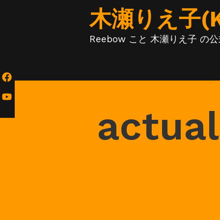
Skip
木瀬りえ子(KIS
to
content
Reebow こと 木瀬りえ子 
actual