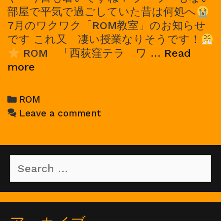
部屋で平気で過ごしていた昔は何処へ
7月のワクワク「ROM教室」のお知らせ
です これ又 凄い授業なりそうです！
ROM 「西荻窪テラ ワ …
Read
2023/07/09,
more
ROM
ワ
Categories
ROM
ン
Leave a comment
マ
ン
ラ
Search
イ
for:
ブ