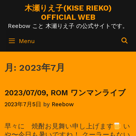
Skip
木瀬りえ子(KISE RIEKO)
to
OFFICIAL WEB
content
Reebow こと 木瀬りえ子 の公式サイトです。
S
Menu
月:
2023年7月
2023/07/09, ROM ワンマンライブ
2023年7月5日
by
Reebow
早々に 焼酎お見舞い申し上げます
い
や〜今日も暑いですね！ クーラーもない