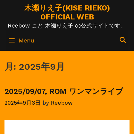
Skip
木瀬りえ子(KISE RIEKO)
to
OFFICIAL WEB
content
Reebow こと 木瀬りえ子 の公式サイトです。
S
Menu
月:
2025年9月
2025/09/07, ROM ワンマンライブ
2025年9月3日
by
Reebow