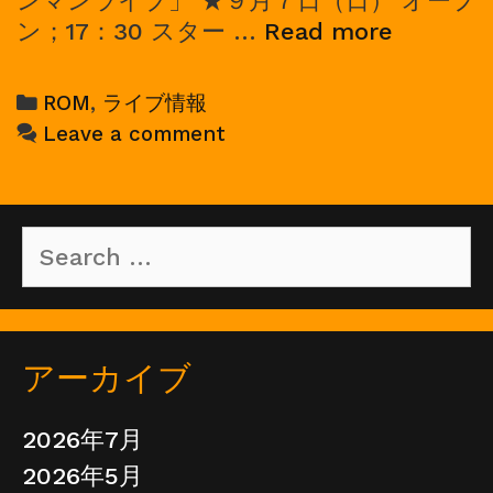
ンマンライブ」 ★９月７日（日） オープ
2025/09
ン；17：30 スター …
Read more
ROM
ワ
Categories
ROM
,
ライブ情報
ン
Leave a comment
マ
ン
ラ
Search
イ
for:
ブ
アーカイブ
2026年7月
2026年5月