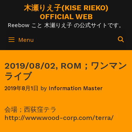
Skip
木瀬りえ子(KISE RIEKO)
to
OFFICIAL WEB
content
Reebow こと 木瀬りえ子 の公式サイトです。
S
Menu
2019/08/02, ROM；ワンマン
ライブ
2019年8月1日
by
Information Master
会場；西荻窪テラ
http://www.wood-corp.com/terra/