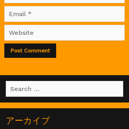
Email
Website
Search
for:
アーカイブ