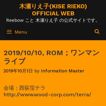
Skip
木瀬りえ子(KISE RIEKO)
to
OFFICIAL WEB
content
Reebow こと 木瀬りえ子 の公式サイトです。
S
Menu
2019/10/10, ROM；ワンマン
ライブ
2019年10月1日
by
Information Master
会場；西荻窪テラ
http://www.wood-corp.com/terra/