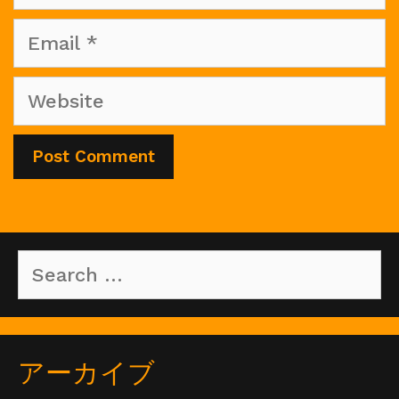
Email
Website
Search
for:
アーカイブ