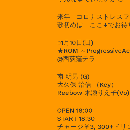
来年 コロナストレスフ
歌初めは ここ↓でお待
○1月10日(日)
★ROM ～ProgressiveAco
@西荻窪テラ
南 明男 (G)
大久保 治信 （Key）
Reebow 木瀬りえ子(Vo)
OPEN 18:00
START 18:30
チャージ￥3, 300+ド