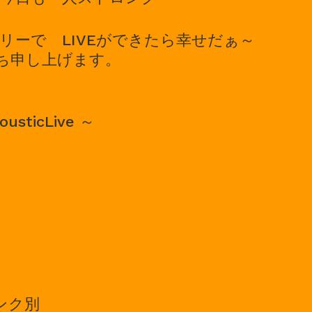
リーで LIVEができたら幸せだぁ～
ち申し上げます。
usticLive ～
リンク別