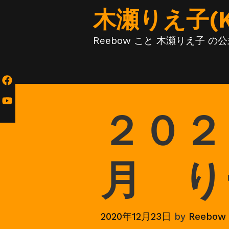
Skip
木瀬りえ子(KIS
to
content
Reebow こと 木瀬りえ子 
２０２
月 り
2020年12月23日
by
Reebow