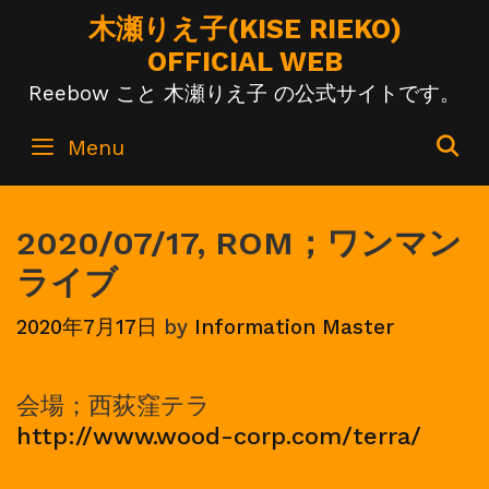
Skip
木瀬りえ子(KISE RIEKO)
to
OFFICIAL WEB
content
Reebow こと 木瀬りえ子 の公式サイトです。
S
Menu
2020/07/17, ROM；ワンマン
ライブ
2020年7月17日
by
Information Master
会場；西荻窪テラ
http://www.wood-corp.com/terra/