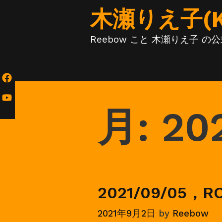
Skip
木瀬りえ子(KIS
to
content
Reebow こと 木瀬りえ子 
月:
20
2021/09/05
2021年9月2日
by
Reebow