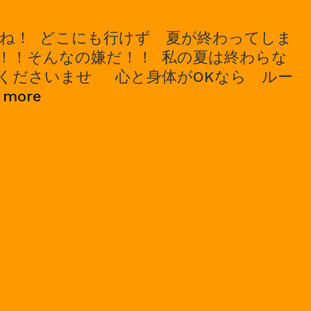
ね！ どこにも行けず 夏が終わってしま
！！そんなの嫌だ！！ 私の夏は終わらな
くださいませ 心と身体がOKなら ルー
2021/09/05，
 more
ROM；
ワ
ン
マ
ン
ラ
イ
ブ