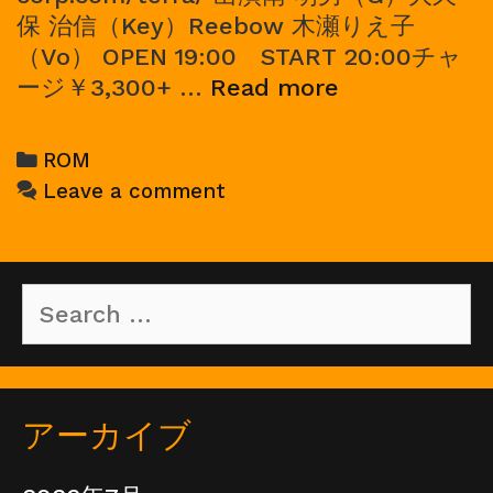
保 治信（Key）Reebow 木瀬りえ子
（Vo） OPEN 19:00 START 20:00チャ
2020/10/09,
ージ￥3,300+ …
Read more
ROM；
ワ
Categories
ROM
ン
Leave a comment
マ
ン
ラ
Search
イ
for:
ブ
アーカイブ