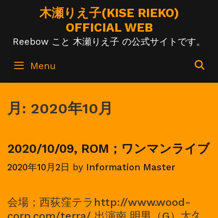
Skip
木瀬りえ子(KISE RIEKO)
to
OFFICIAL WEB
content
Reebow こと 木瀬りえ子 の公式サイトです。
S
Menu
月:
2020年10月
2020/10/09, ROM；ワンマンライブ
2020年10月2日
by
Information Master
会場；西荻窪テラhttp://www.wood-
corp.com/terra/ 出演南 明男（G）大久