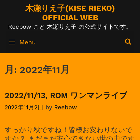
Skip
木瀬りえ子(KISE RIEKO)
to
OFFICIAL WEB
content
Reebow こと 木瀬りえ子 の公式サイトです。
S
Menu
月:
2022年11月
2022/11/13, ROM ワンマンライブ
2022年11月2日
by
Reebow
すっかり秋ですね！皆様お変わりないで
すか？ まだまだ安心できない世の中です