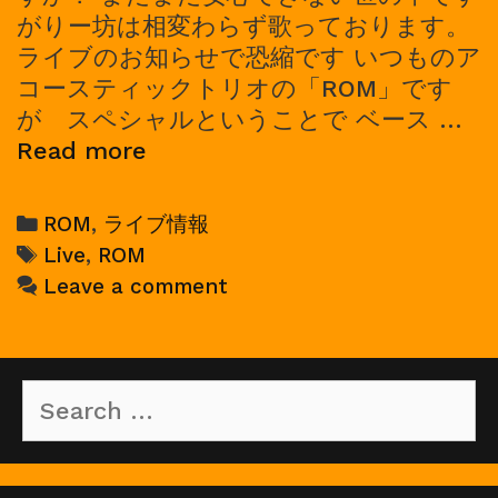
がりー坊は相変わらず歌っております。
ライブのお知らせで恐縮です いつものア
コースティックトリオの「ROM」です
が スペシャルということで ベース …
2022/11/13,
Read more
ROM
ワ
Categories
ROM
,
ライブ情報
ン
Tags
Live
,
ROM
マ
Leave a comment
ン
ラ
イ
Search
ブ
for: