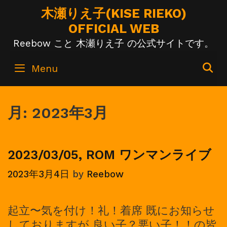
Skip
木瀬りえ子(KISE RIEKO)
to
OFFICIAL WEB
content
Reebow こと 木瀬りえ子 の公式サイトです。
S
Menu
月:
2023年3月
2023/03/05, ROM ワンマンライブ
2023年3月4日
by
Reebow
起立〜気を付け！礼！着席 既にお知らせ
しておりますが 良い子？悪い子！！の皆