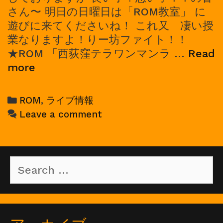
さん〜 明日の日曜日は「ROM教室」 に
遊びに来てくださいね！ これ又 凄い授
業なりますよ！りー坊ファイト！！
★ROM 「西荻窪テラワンマンラ …
Read
2023/03/05,
more
ROM
ワ
Categories
ROM
,
ライブ情報
ン
Leave a comment
マ
ン
ラ
Search
イ
for:
ブ