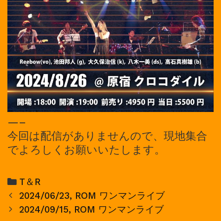
—–
今回は配信がありませんので、現地集合
でよろしくお願いいたします。
Categories
T＆R
Post
2024/06/23, ROM ワンマンライブ
navigation
2024/09/15, ROM ワンマンライブ