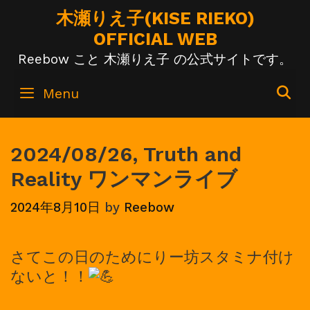
Skip
木瀬りえ子(KISE RIEKO)
to
OFFICIAL WEB
content
Reebow こと 木瀬りえ子 の公式サイトです。
S
Menu
2024/08/26, Truth and
Reality ワンマンライブ
2024年8月10日
by
Reebow
さてこの日のためにりー坊スタミナ付け
ないと！！