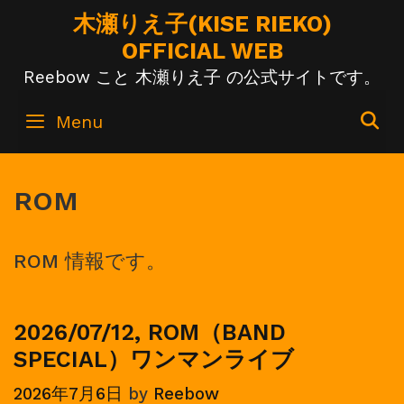
Skip
木瀬りえ子(KISE RIEKO)
to
OFFICIAL WEB
content
Reebow こと 木瀬りえ子 の公式サイトです。
S
Menu
ROM
ROM 情報です。
2026/07/12, ROM（BAND
SPECIAL）ワンマンライブ
2026年7月6日
by
Reebow