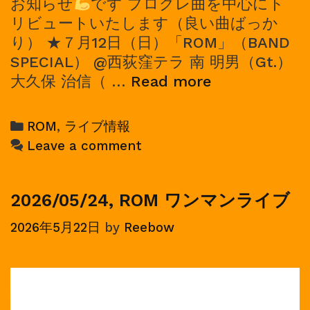
お知らせ
です プログレ曲を中心にト
リビュートいたします（良い曲ばっか
り） ★７月12日（日）「ROM」（BAND
SPECIAL） @西荻窪テラ 南 明男（Gt.）
2026/07/12,
大久保 治信（ …
Read more
ROM（BAND
SPECIAL）
Categories
ROM
,
ライブ情報
ワ
Leave a comment
ン
マ
ン
2026/05/24, ROM ワンマンライブ
ラ
2026年5月22日
by
Reebow
イ
ブ