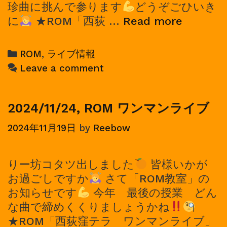
珍曲に挑んで参ります
どうぞごひいき
2025/02
に
★ROM「西荻 …
Read more
ROM
ワ
Categories
ROM
,
ライブ情報
ン
Leave a comment
マ
ン
ラ
2024/11/24, ROM ワンマンライブ
イ
2024年11月19日
by
Reebow
ブ
りー坊コタツ出しました
皆様いかが
お過ごしですか
さて「ROM教室」の
お知らせです
今年 最後の授業 どん
な曲で締めくくりましょうかね
★ROM「西荻窪テラ ワンマンライブ」