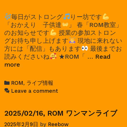
毎日がストロング
りー坊です
「おかえり 子供達
」 春「ROM教室」
のお知らせです
授業の参加ストロン
グお待ち申し上げます
現地に来れない
方には「配信」もあります
最後までお
読みくださいね
★ROM「 …
Read
2025/05/11,
more
ROM
ワ
Categories
ROM
,
ライブ情報
ン
Leave a comment
マ
ン
ラ
2025/02/16, ROM ワンマンライブ
イ
2025年2月9日
by
Reebow