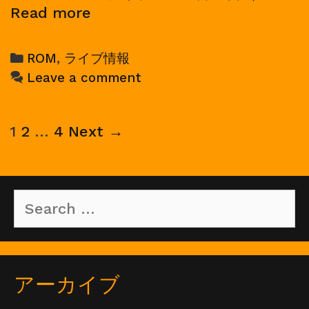
2024/09/15,
Read more
ROM
ワ
Categories
ROM
,
ライブ情報
ン
Leave a comment
マ
ン
ラ
Post
1
2
…
4
Next →
イ
navigation
ブ
Search
for:
アーカイブ