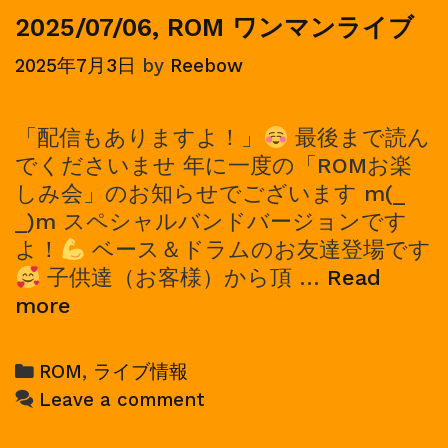
ラ
2025/07/06, ROM ワンマンライブ
イ
2025年7月3日
by
Reebow
ブ
「配信もありますよ！」
最後まで読ん
でくださいませ 年に一度の「ROMお楽
しみ会」のお知らせでございます m(_
_)m スペシャルバンドバージョンです
よ！
ベース＆ドラムのお友達登場です
子供達（お客様）から頂 …
Read
2025/07/06,
more
ROM
ワ
Categories
ROM
,
ライブ情報
ン
Leave a comment
マ
ン