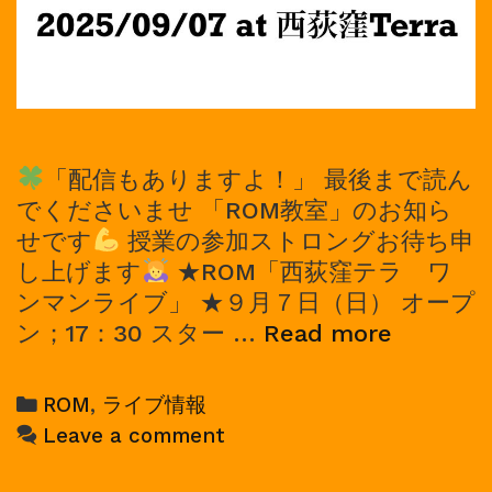
「配信もありますよ！」 最後まで読ん
でくださいませ 「ROM教室」のお知ら
せです
授業の参加ストロングお待ち申
し上げます
★ROM「西荻窪テラ ワ
ンマンライブ」 ★９月７日（日） オープ
2025/09
ン；17：30 スター …
Read more
ROM
ワ
Categories
ROM
,
ライブ情報
ン
Leave a comment
マ
ン