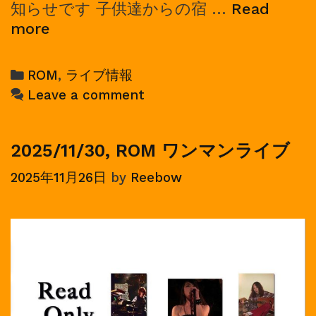
知らせです 子供達からの宿 …
Read
2026/02/15,
more
ROM
ワ
Categories
ROM
,
ライブ情報
ン
Leave a comment
マ
ン
ラ
2025/11/30, ROM ワンマンライブ
イ
2025年11月26日
by
Reebow
ブ