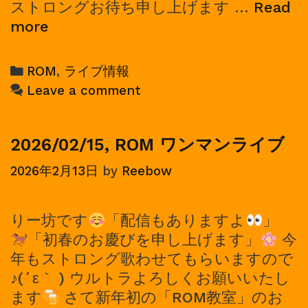
ストロングお待ち申し上げます …
Read
2026/05/24,
more
ROM
ワ
Categories
ROM
,
ライブ情報
ン
Leave a comment
マ
ン
ラ
2026/02/15, ROM ワンマンライブ
イ
2026年2月13日
by
Reebow
ブ
りー坊です
「配信もありますよ
」
「初春のお慶びを申し上げます」
今
年もストロング歌わせてもらいますので
♪(´ε｀ ) ウルトラよろしくお願いいたし
ます
さて新年初の「ROM教室」のお