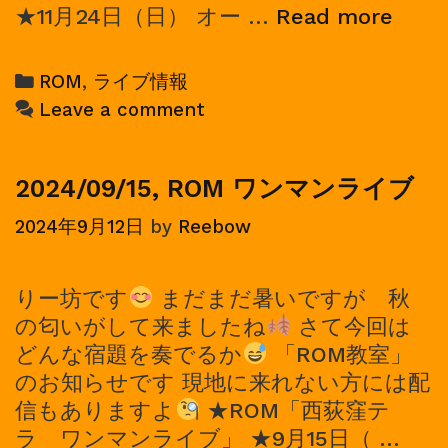
2024/
★11月24日（日） オー …
Read more
ROM
ワ
Categories
ROM
,
ライブ情報
ン
Leave a comment
マ
ン
ラ
2024/09/15, ROM ワンマンライブ
イ
2024年9月12日
by
Reebow
ブ
りー坊です
まだまだ暑いですが 秋
の匂いがして来ましたね
さて今回は
どんな宿題を奏でるか
「ROM教室」
のお知らせです 現地に来れない方には配
信もありますよ
★ROM「西荻窪テ
ラ ワンマンライブ」 ★9月15日（ …