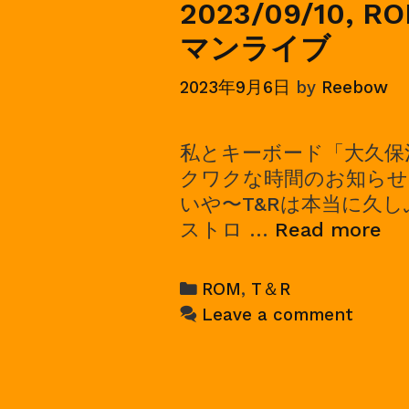
2023/09/10, R
マンライブ
2023年9月6日
by
Reebow
私とキーボード「大久保
クワクな時間のお知らせです
いや〜T&Rは本当に久
20
ストロ …
Read more
R
＆
Categories
ROM
,
T＆R
Tr
Leave a comment
an
Re
ツ
ー