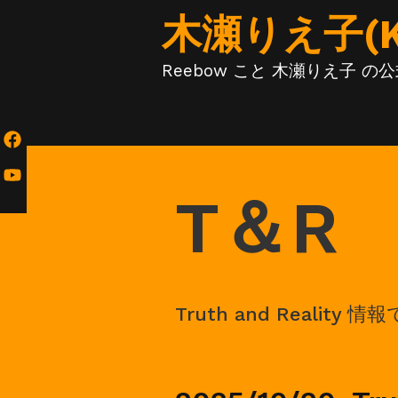
Skip
木瀬りえ子(KIS
to
content
Reebow こと 木瀬りえ子 
T＆R
Truth and Reality 