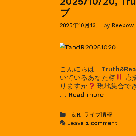
2025/10/20, T
ブ
2025年10月13日
by
Reebow
こんにちは「Truth&Rea
いているあなた様
応
りますか
現地集合でき
2025/10/2
…
Read more
Truth
and
Categories
T＆R
,
ライブ情報
Reality
Leave a comment
ワ