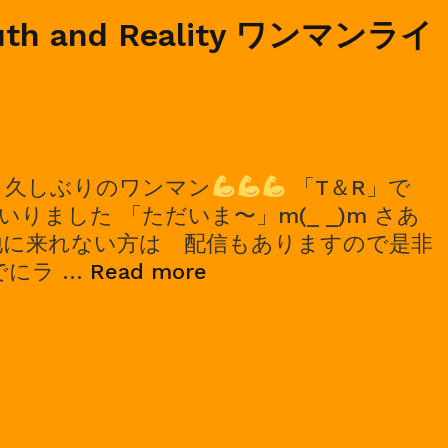
マ
ruth and Reality ワンマンライ
ン
ラ
イ
ブ
！久しぶりのワンマン
「T＆R」で
りました 「ただいま〜」m(_ _)m さあ
地に来れない方は 配信もありますので是非
2024/02/20,
でにラ …
Read more
Truth
and
Reality
ワ
ン
マ