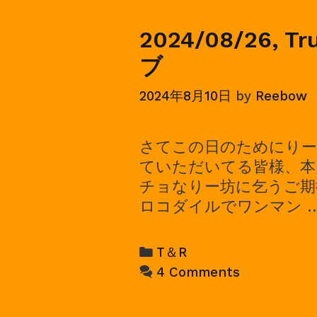
ン
マ
2024/08/26, T
ン
ラ
ブ
イ
2024年8月10日
by
Reebow
ブ
さてこの日のためにりー
ていただいてる皆様、本当
チョなりー坊に乞うご期待
ロコダイルでワンマン 
Categories
T＆R
4 Comments