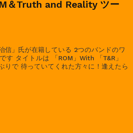
OM＆Truth and Reality ツー
ン
ラ
イ
ブ
治信」氏が在籍している 2つのバンドのワ
 タイトルは 「ROM」With 「T&R」
しぶりで 待っていてくれた方々に！逢えたら
23/09/10,
OM
uth
d
ality